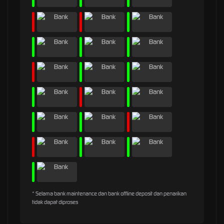
* Selama bank maintenance dan bank offline deposit dan penarikan
tidak dapat diproses