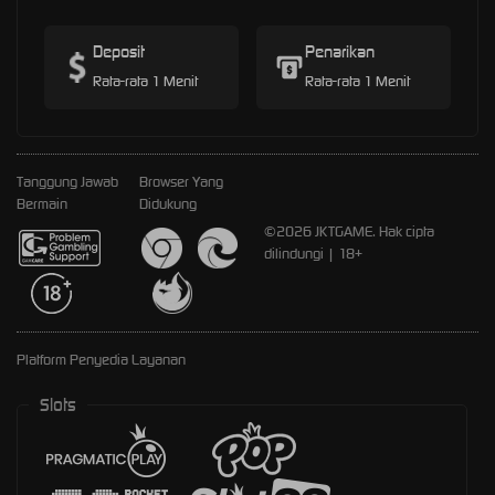
Deposit
Penarikan
Rata-rata 1 Menit
Rata-rata 1 Menit
Tanggung Jawab
Browser Yang
Bermain
Didukung
©2026 JKTGAME. Hak cipta
dilindungi | 18+
Platform Penyedia Layanan
Slots