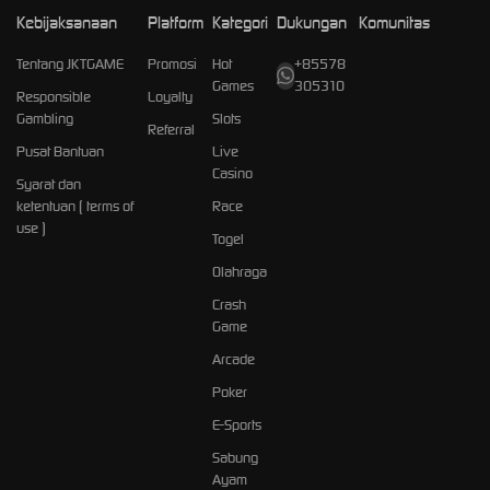
Kebijaksanaan
Platform
Kategori
Dukungan
Komunitas
Tentang JKTGAME
Promosi
Hot
+85578
Games
305310
Responsible
Loyalty
Gambling
Slots
Referral
Pusat Bantuan
Live
Casino
Syarat dan
ketentuan ( terms of
Race
use )
Togel
Olahraga
Crash
Game
Arcade
Poker
E-Sports
Sabung
Ayam