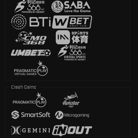
Crash Game