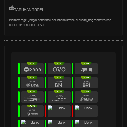
TARUHAN TOGEL
Platform togel yang menarik dari perusahan terbaik di dunia yang menawarkan
hadiah kemenangan besar