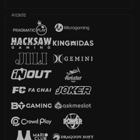
Arcade