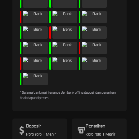
* Selama bank maintenance dan bank offline deposit dan penarikan
tidak dapat diproses
Deposit
Penarikan
Rata-rata 1 Menit
Rata-rata 1 Menit