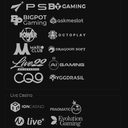
Live Casino