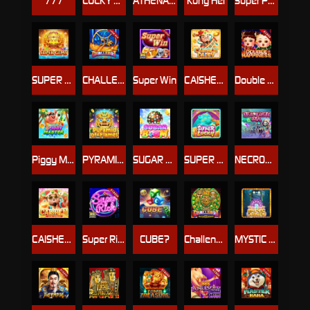
777
LUCKY ACE
ATHENA LUCKY SPREAD
Kung Hei
Super Powerful
SUPER GEMS
CHALLENGE・FU LU SHOU XI
Super Win
CAISHEN DADDY
Double Happiness
Piggy Master
PYRAMID OF FLAMES
SUGAR BOOM
SUPER LUCKY
NECROMANCER SHA
CAISHEN-LUCKY SPREAD
Super Rich
CUBE?
Challenge・Mayan Calendar
MYSTIC LEGEND 2