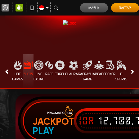
MASUK
DAFTAR
HOT
SLOTS
LIVE
RACE
TOGEL
OLAHRAGA
CRASH
ARCADE
POKER
E-
SABUN
GAMES
CASINO
GAME
SPORTS
AYAM
IDR
12,700,
JACKPOT
PLAY