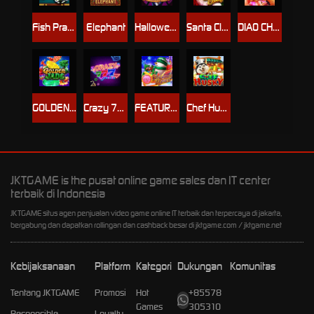
Fish Prawn Crab
Elephant
Halloween
Santa Claus
DIAO CHAN FA DA CAI
GOLDEN JADE
Crazy 777
FEATURE BUY・CHRISTMAS EXPRESS
Chef Husky
JKTGAME is the pusat online game sales dan IT center
terbaik di Indonesia
JKTGAME situs agen penjualan video game online IT terbaik dan terpercaya di jakarta,
bergabung dan dapatkan rollingan dan cashback besar di jktgame.com / jktgame.net
Kebijaksanaan
Platform
Kategori
Dukungan
Komunitas
Tentang JKTGAME
Promosi
Hot
+85578
Games
305310
Responsible
Loyalty