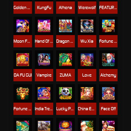
Golden Zongzi
KungFu
Athena
Werewolf
FEATURE BUY・SUPER POWERFUL
Moon Festival
Hand Of God
Dragon Boat Festival
Wu Xia
Fortune God
DA FU GUI
Vampire
ZUMA
Love
Alchemy
Fortune Bull
India Treasure
Lucky Panda
China Empress
Face Off