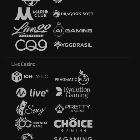
Live Casino