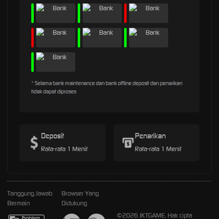
* Selama bank maintenance dan bank offline deposit dan penarikan
tidak dapat diproses
Deposit
Penarikan
Rata-rata 1 Menit
Rata-rata 1 Menit
Tanggung Jawab
Browser Yang
Bermain
Didukung
©2026 JKTGAME. Hak cipta