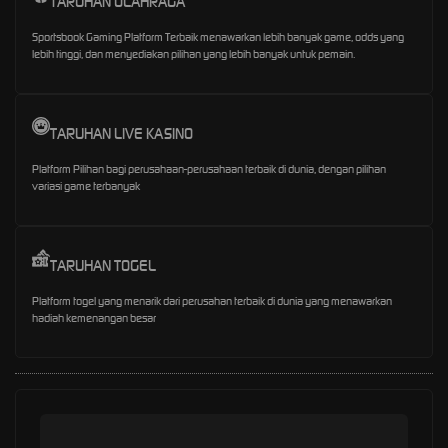
TARUHAN OLAHRAGA
Sportsbook Gaming Platform Terbaik menawarkan lebih banyak game, odds yang
lebih tinggi, dan menyediakan pilihan yang lebih banyak untuk pemain.
TARUHAN LIVE KASINO
Platform Pilihan bagi perusahaan-perusahaan terbaik di dunia, dengan pilihan
variasi game terbanyak
TARUHAN TOGEL
Platform togel yang menarik dari perusahan terbaik di dunia yang menawarkan
hadiah kemenangan besar