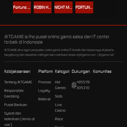
Fortune Money Boom
ROBIN HOOD
NIGHT MARKET 2
FORTUNE EGG
JKTGAME is the pusat online game sales dan IT center
terbaik di Indonesia
JKTGAME situs agen penjualan video game online IT terbaik dan terpercaya di jakarta,
bergabung dan dapatkan rollingan dan cashback besar di jktgame.com / jktgame.net
Kebijaksanaan
Platform
Kategori
Dukungan
Komunitas
Tentang JKTGAME
Promosi
Hot
+85578
Games
305310
Responsible
Loyalty
Gambling
Slots
Referral
Pusat Bantuan
Live
Casino
Syarat dan
ketentuan ( terms of
Race
use )