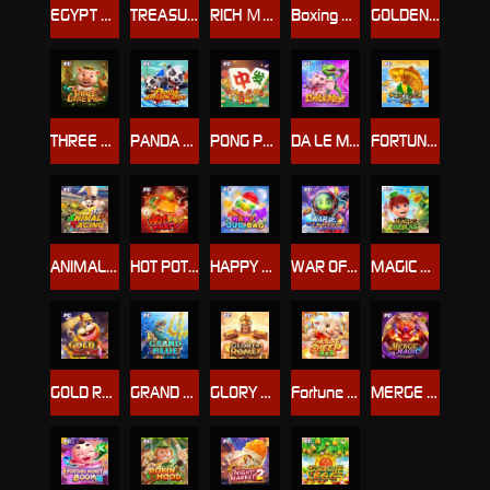
EGYPT BONANZA
TREASURE RAIDERS
RICH ＭAN
Boxing Riches
GOLDEN PANTHER
THREE LITTLE PIGS
PANDA DRAGON BOAT
PONG PONG HU
DA LE MEN
FORTUNE KOI
ANIMAL RACING
HOT POT PARTY
HAPPY DUO BAO
WAR OF THE UNIVERSE
MAGIC BEANS
GOLD RUSH
GRAND BLUE
GLORY OF ROME
Fortune Sheep
MERGE MAGIC