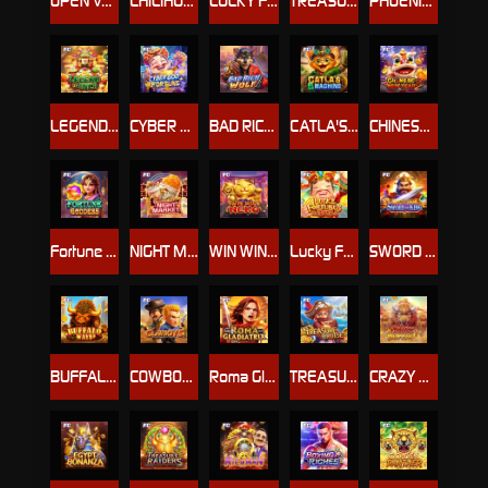
OPEN VAULT
CHILIHUAHUA
LUCKY FORTUNES
TREASURES OF ODIN
PHOENIX FEVER
LEGEND OF INCA
CYBER GOD OF FORTUNE⁺
BAD RICH WOLF
CATLA'S MONEY MACHINE
CHINESE NEW YEAR 2
Fortune Goddess
NIGHT MARKET
WIN WIN NEKO
Lucky Fortune 3x3
SWORD OF KING
BUFFALO WAYS
COWBOYS
Roma Gladiatrix
TREASURE CRUISE
CRAZY BUFFALO