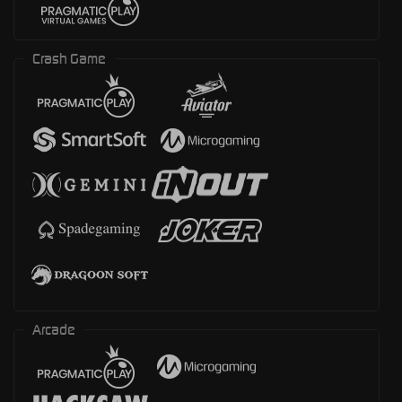
Crash Game
Arcade