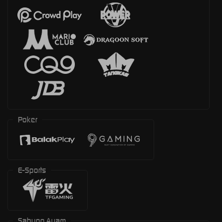
Poker
E-Sports
Sabung Ayam