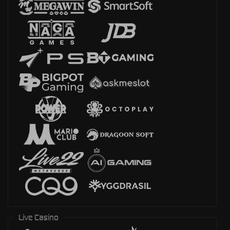
Live Casino