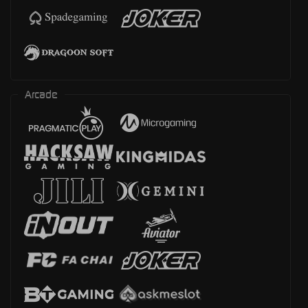
Arcade