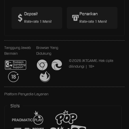
Deposit
Penarikan
Rata-rata 1 Menit
Rata-rata 1 Menit
Tanggung Jawab
Browser Yang
Bermain
Didukung
©2026 JKTGAME. Hak cipta
dilindungi | 18+
Platform Penyedia Layanan
Slots