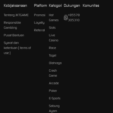
Kebijaksanaan
Platform
Kategori
Dukungan
Komunitas
Tentang JKTGAME
Promosi
Hot
+85578
Games
305310
Responsible
Loyalty
Gambling
Slots
Referral
Pusat Bantuan
Live
Casino
Syarat dan
ketentuan ( terms of
Race
use )
Togel
Olahraga
Crash
Game
Arcade
Poker
E-Sports
Sabung
Ayam