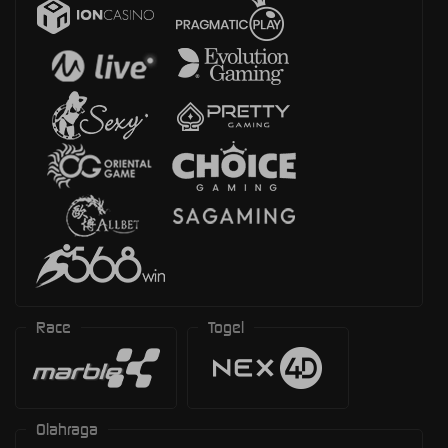
Race
Togel
Olahraga