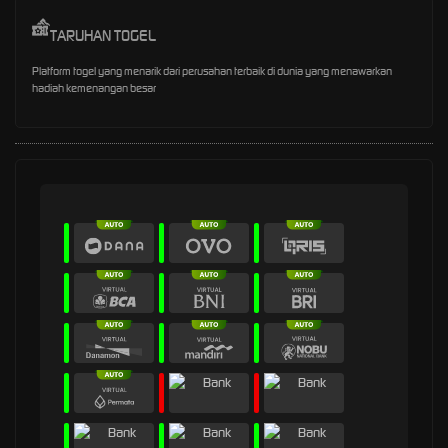
TARUHAN TOGEL
Platform togel yang menarik dari perusahan terbaik di dunia yang menawarkan
hadiah kemenangan besar