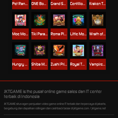
Pet Ranger
ONE Boxing
Grand Shine
Centillion Gods
Kraken Treasure
Moe Moe Cute
Tiki Paradise
Roma Plus
Little Monster
Wrath of Egypt
Hungry Krahung
Shiba Mogul
Zushi Prime
Royal Thai Dessert
Vampire Hunter
JKTGAME is the pusat online game sales dan IT center
terbaik di Indonesia
JKTGAME situs agen penjualan video game online IT terbaik dan terpercaya di jakarta,
bergabung dan dapatkan rollingan dan cashback besar di jktgame.com / jktgame.net