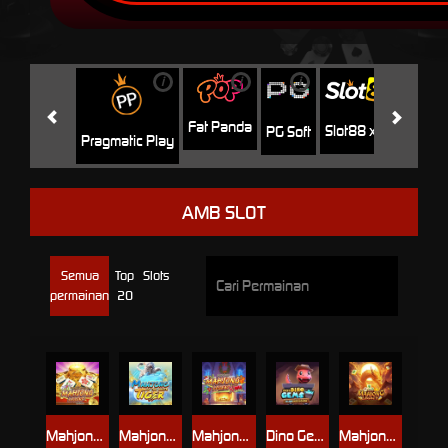
i
i
i
i
i
Facha
Fat Panda
Slot88 x PP
PG Soft
Pragmatic Play
AMB SLOT
Semua
Top
Slots
permainan
20
Mahjong Legend
Mahjong of the White Tiger
Mahjong Legend Xmas
Dino Gems
Mahjong Legacy