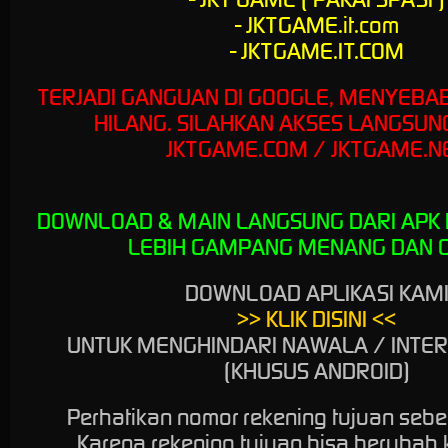
- JKTGAME.it.com
- JKTGAME.IT.COM
TERJADI GANGUAN DI GOOGLE, MENYEBAB
HILANG. SILAHKAN AKSES LANGSUN
JKTGAME.COM / JKTGAME.N
DOWNLOAD & MAIN LANGSUNG DARI APK 
LEBIH GAMPANG MENANG DAN 
Live Casino
DOWNLOAD APLIKASI KAM
>> KLIK DISINI <<
UNTUK MENGHINDARI NAWALA / INTER
(KHUSUS ANDROID)
Perhatikan nomor rekening tujuan sebel
Karena rekening tujuan bisa berubah 