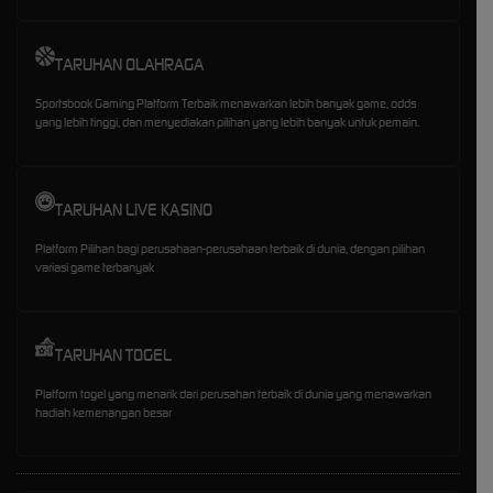
TARUHAN OLAHRAGA
Sportsbook Gaming Platform Terbaik menawarkan lebih banyak game, odds
yang lebih tinggi, dan menyediakan pilihan yang lebih banyak untuk pemain.
TARUHAN LIVE KASINO
Platform Pilihan bagi perusahaan-perusahaan terbaik di dunia, dengan pilihan
variasi game terbanyak
TARUHAN TOGEL
Platform togel yang menarik dari perusahan terbaik di dunia yang menawarkan
hadiah kemenangan besar