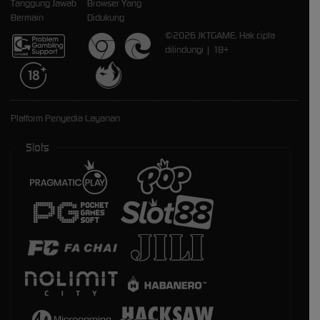
Tanggung Jawab
Browser Yang
Bermain
Didukung
©2026 JKTGAME. Hak cipta
dilindungi | 18+
Platform Penyedia Layanan
Slots