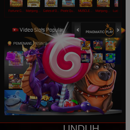
Fortune Gems 500
Mahjong Ways
Gates of Olympus 1000
Pirate Quest 1000
MUSCLE FORTUNE CAT
Mahjong Legend
Lucky Neko
Video Slots Popular
PEMENANG MESIN SLOT
usm****3
IDR
11,633,600.00
Gates of Olympus 1000
demit****9
IDR
4,225,500.00
Mahjong Wins 3 – Black
Scatter
usm****3
IDR
3,042,000.00
Gates of Olympus 1000
yu****7
IDR
2,120,000.00
UNDUH
Starlight Princess™ 1000