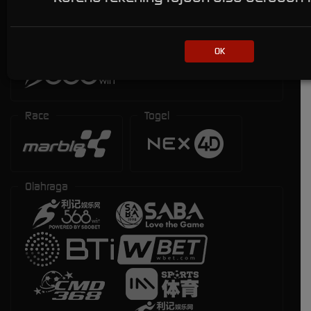
OK
Race
Togel
Olahraga