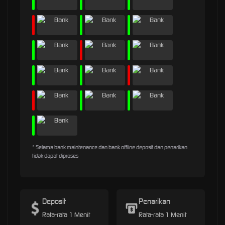
* Selama bank maintenance dan bank offline deposit dan penarikan
tidak dapat diproses
Deposit
Penarikan
Rata-rata 1 Menit
Rata-rata 1 Menit