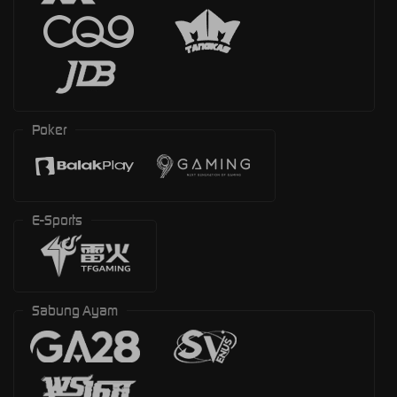
Poker
E-Sports
Sabung Ayam