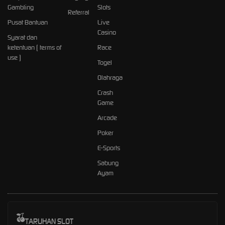
Gambling
Slots
Referral
Pusat Bantuan
Live
Casino
Syarat dan
ketentuan ( terms of
Race
use )
Togel
Olahraga
Crash
Game
Arcade
Poker
E-Sports
Sabung
Ayam
TARUHAN SLOT