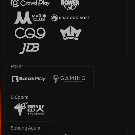
Poker
E-Sports
Sabung Ayam