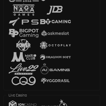
Live Casino