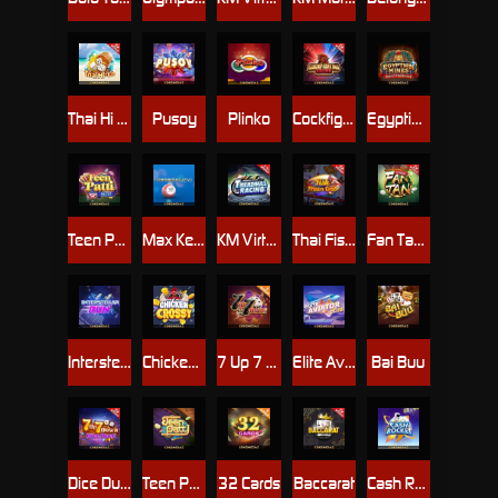
Thai Hi Lo 2
Pusoy
Plinko
Cockfighting Arena
Egyptian Mines
Teen Patti Blitz
Max Keno
KM Virtual Treadmill Racing
Thai Fish Prawn Crab
Fan Tan Classic
Interstellar Run
Chicken Crossy
7 Up 7 Down Rush
Elite Aviator Club
Bai Buu
Dice Duet
Teen Patti
32 Cards
Baccarat
Cash Rocket