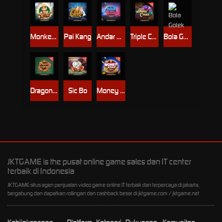
Monkey King Roulette
Pai Kang
Andar Bahar
Triple Chance
Bola Golek
Dragon Tiger 2
Sic Bo
Money Wheel Deluxe
JKTGAME is the pusat online game sales dan IT center
terbaik di Indonesia
JKTGAME situs agen penjualan video game online IT terbaik dan terpercaya di jakarta,
bergabung dan dapatkan rollingan dan cashback besar di jktgame.com / jktgame.net