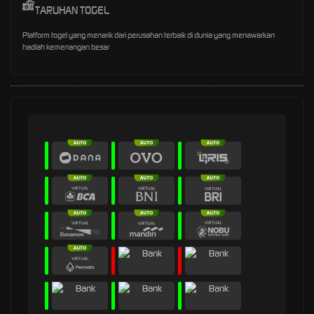
TARUHAN TOGEL
Platform togel yang menarik dari perusahan terbaik di dunia yang menawarkan
hadiah kemenangan besar