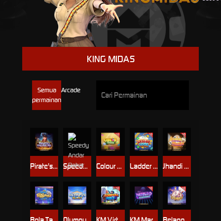
KING MIDAS
Semua
Arcade
permainan
Pirate's Tresure
Speedy Andar Bahar
Colour Game
Ladder Game
Jhandi Munda
Bola Tangkas
Olympus Glory
KM Virtual Animal Race
KM Marble Knockout
Belangkai 2