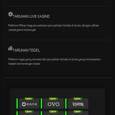
TARUHAN LIVE KASINO
Platform Pilihan bagi perusahaan-perusahaan terbaik di dunia, dengan pilihan
variasi game terbanyak
TARUHAN TOGEL
Platform togel yang menarik dari perusahan terbaik di dunia yang menawarkan
hadiah kemenangan besar