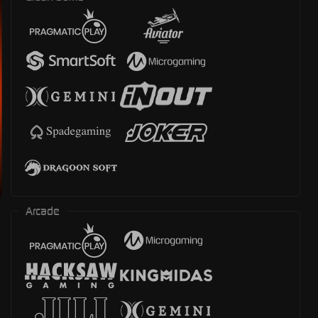
Arcade