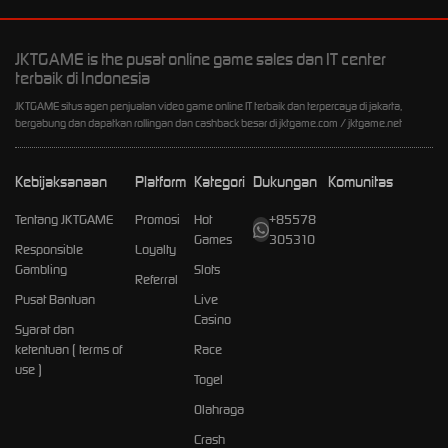
JKTGAME is the pusat online game sales dan IT center
terbaik di Indonesia
JKTGAME situs agen penjualan video game online IT terbaik dan terpercaya di jakarta,
bergabung dan dapatkan rollingan dan cashback besar di jktgame.com / jktgame.net
Kebijaksanaan
Platform
Kategori
Dukungan
Komunitas
Tentang JKTGAME
Promosi
Hot
+85578
Games
305310
Responsible
Loyalty
Gambling
Slots
Referral
Pusat Bantuan
Live
Casino
Syarat dan
ketentuan ( terms of
Race
use )
Togel
Olahraga
Crash